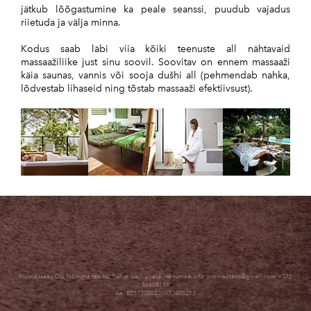
jätkub lõõgastumine ka peale seanssi, puudub vajadus
riietuda ja välja minna.
Kodus saab läbi viia kõiki teenuste all nähtavaid
massaažiliike just sinu soovil. Soovitav on ennem massaaži
käia saunas, vannis või sooja dušhi all (pehmendab nahka,
lõdvestab lihaseid ning tõstab massaaži efektiivsust).
Promassaaž OÜ, Nõmme tee 60, Tiskre, Harku vald, Harjumaa. Info.promassaaz@gmail.com +372
56608159
Aa/ EE572200221072400213