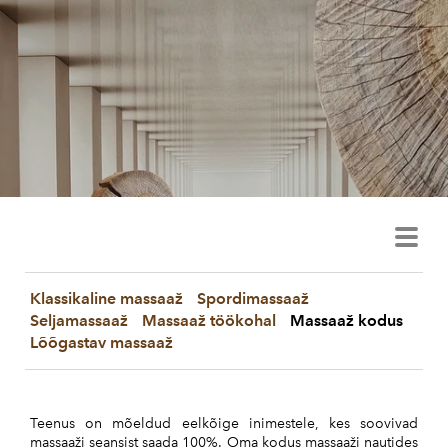
Klassikaline massaaž
Spordimassaaž
Seljamassaaž
Massaaž töökohal
Massaaž kodus
Lõõgastav massaaž
Teenus on mõeldud eelkõige inimestele, kes soovivad
massaaži seansist saada 100%. Oma kodus massaaži nautides